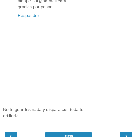
aldape124@hotmail.com
gracias por pasar.
Responder
No te guardes nada y dispara con toda tu
artillería.
‹
›
Inicio